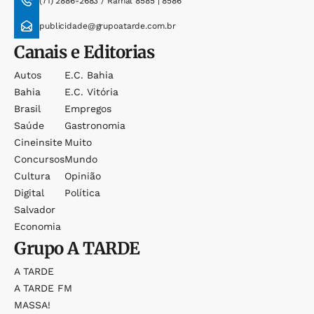
(71) 2886-2683 / Ramal 8585 | 8586
publicidade@grupoatarde.com.br
Canais e Editorias
Autos
E.c. Bahia
Bahia
E.c. Vitória
Brasil
Empregos
Saúde
Gastronomia
Cineinsite
Muito
Concursos
Mundo
Cultura
Opinião
Digital
Política
Salvador
Economia
Grupo
A TARDE
A TARDE
A TARDE FM
MASSA!