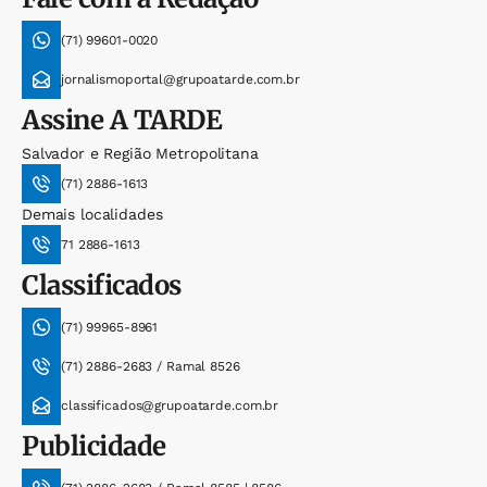
(71) 99601-0020
jornalismoportal@grupoatarde.com.br
Assine
A TARDE
Salvador e Região Metropolitana
(71) 2886-1613
Demais localidades
71 2886-1613
Classificados
(71) 99965-8961
(71) 2886-2683 / Ramal 8526
classificados@grupoatarde.com.br
Publicidade