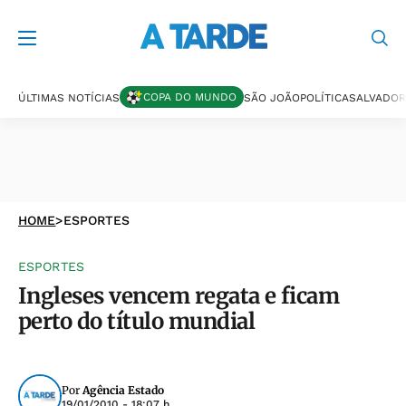
COPA DO MUNDO
ÚLTIMAS NOTÍCIAS
SÃO JOÃO
POLÍTICA
SALVADOR
HOME
>
ESPORTES
ESPORTES
Ingleses vencem regata e ficam
perto do título mundial
Por
Agência Estado
19/01/2010 - 18:07 h