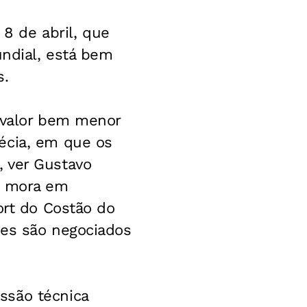
 8 de abril, que
undial, está bem
s.
, valor bem menor
écia, em que os
 ver Gustavo
o mora em
ort do Costão do
tes são negociados
ssão técnica