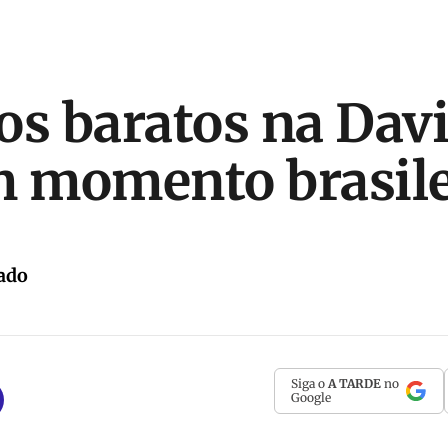
os baratos na Dav
m momento brasile
ado
Siga o
A TARDE
no
Google