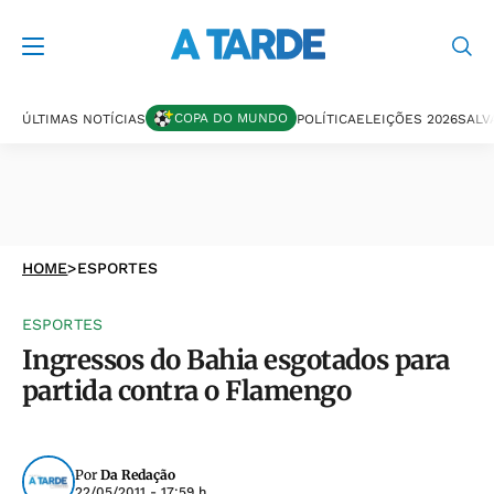
COPA DO MUNDO
ÚLTIMAS NOTÍCIAS
POLÍTICA
ELEIÇÕES 2026
SALV
HOME
>
ESPORTES
ESPORTES
Ingressos do Bahia esgotados para
partida contra o Flamengo
Por
Da Redação
22/05/2011 - 17:59 h