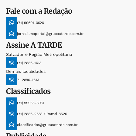
Fale com a Redação
(71) 99601-0020
jornalismoportal@grupoatarde.com.br
Assine
A TARDE
Salvador e Região Metropolitana
(71) 2886-1613
Demais localidades
71 2886-1613
Classificados
(71) 99965-8961
(71) 2886-2683 / Ramal 8526
classificados@grupoatarde.com.br