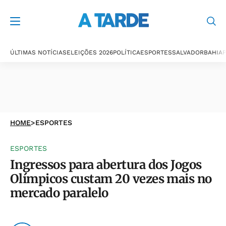
ÚLTIMAS NOTÍCIAS
ELEIÇÕES 2026
POLÍTICA
ESPORTES
SALVADOR
BAHIA
P
HOME
>
ESPORTES
ESPORTES
Ingressos para abertura dos Jogos
Olímpicos custam 20 vezes mais no
mercado paralelo