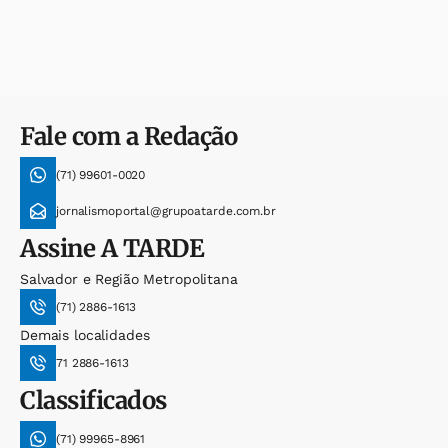
Fale com a Redação
(71) 99601-0020
jornalismoportal@grupoatarde.com.br
Assine
A TARDE
Salvador e Região Metropolitana
(71) 2886-1613
Demais localidades
71 2886-1613
Classificados
(71) 99965-8961