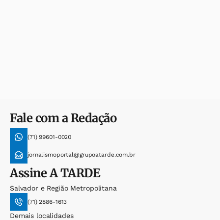
Fale com a Redação
(71) 99601-0020
jornalismoportal@grupoatarde.com.br
Assine
A TARDE
Salvador e Região Metropolitana
(71) 2886-1613
Demais localidades