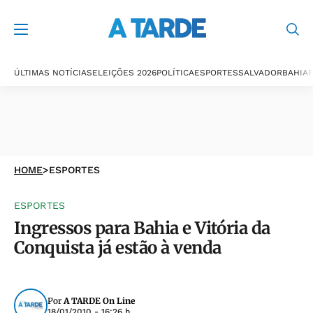
ÚLTIMAS NOTÍCIAS
ELEIÇÕES 2026
POLÍTICA
ESPORTES
SALVADOR
BAHIA
P
HOME
>
ESPORTES
ESPORTES
Ingressos para Bahia e Vitória da
Conquista já estão à venda
Por
A TARDE On Line
18/01/2010 - 16:26 h