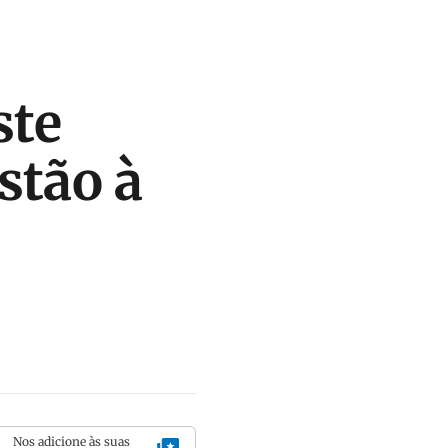
ste
stão à
Nos adicione às suas