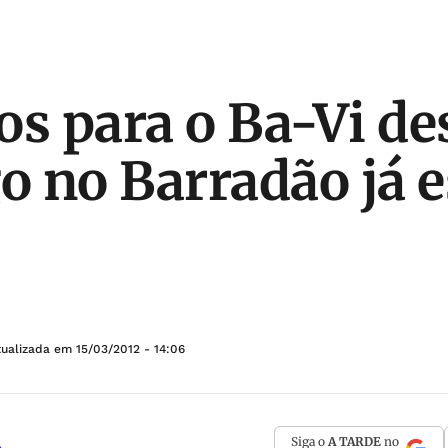
os para o Ba-Vi de
 no Barradão já e
tualizada em
15/03/2012 - 14:06
Siga o
A TARDE
no