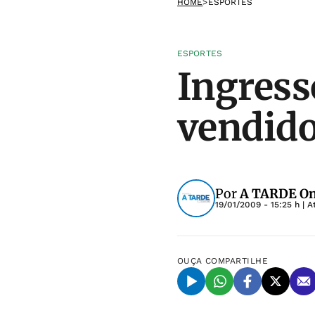
HOME
>
ESPORTES
ESPORTES
Ingress
vendido
Por
A TARDE On
19/01/2009 - 15:25 h
| A
OUÇA
COMPARTILHE