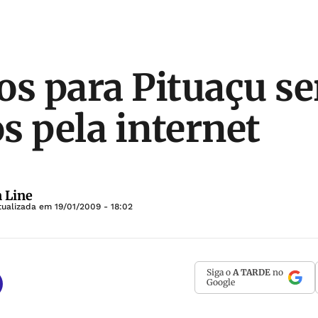
os para Pituaçu se
s pela internet
 Line
tualizada em
19/01/2009 - 18:02
Siga o
A TARDE
no
Google