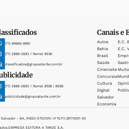
lassificados
Canais e 
Autos
E.c. 
(71) 99965-8961
Bahia
E.c. V
(71) 2886-2683 / Ramal 8526
Brasil
Empr
Saúde
Gast
classificados@grupoatarde.com.br
Cineinsite
Muit
ublicidade
Concursos
Mund
Cultura
Opini
(71) 2886-2683 / Ramal 8585 | 8586
Digital
Políti
publicidade@grupoatarde.com.br
Salvador
Economia
, Salvador - BA, 41820-570
CNPJ nº 15.111.297/0001-30
ados.
EMPRESA EDITORA A TARDE S.A.