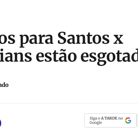
os para Santos x
ians estão esgota
ado
Siga o
A TARDE
no
Google