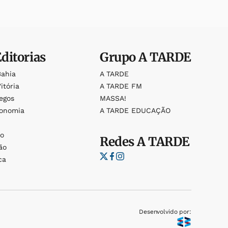
Editorias
Grupo
A TARDE
Bahia
A TARDE
itória
A TARDE FM
egos
MASSA!
ronomia
A TARDE EDUCAÇÃO
o
o
Redes
A TARDE
ão
ca
Desenvolvido por: