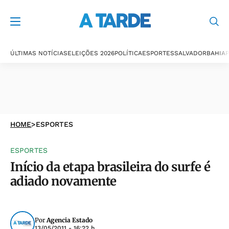
ÚLTIMAS NOTÍCIAS
ELEIÇÕES 2026
POLÍTICA
ESPORTES
SALVADOR
BAHIA
P
HOME
>
ESPORTES
ESPORTES
Início da etapa brasileira do surfe é
adiado novamente
Por
Agencia Estado
13/05/2011 - 16:22 h