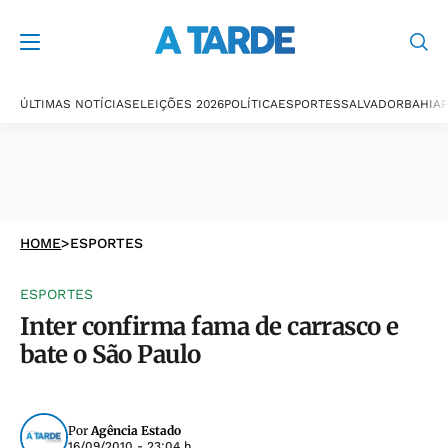
ÚLTIMAS NOTÍCIAS
ELEIÇÕES 2026
POLÍTICA
ESPORTES
SALVADOR
BAHIA
P
HOME
>
ESPORTES
ESPORTES
Inter confirma fama de carrasco e
bate o São Paulo
Por
Agência Estado
16/09/2010 - 23:04 h