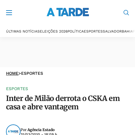
ÚLTIMAS NOTÍCIAS
ELEIÇÕES 2026
POLÍTICA
ESPORTES
SALVADOR
BAHIA
P
HOME
>
ESPORTES
ESPORTES
Inter de Milão derrota o CSKA em
casa e abre vantagem
Por
Agência Estado
31/03/2010 - 18:09 h