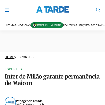
COPA DO MUNDO
ÚLTIMAS NOTÍCIAS
POLÍTICA
ELEIÇÕES 2026
SALV
HOME
>
ESPORTES
ESPORTES
Inter de Milão garante permanência
de Maicon
Por
Agência Estado
09/08/2010 - 11:13 h