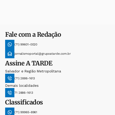
Fale com a Redação
(71) 99601-0020
jornalismoportal@grupoatarde.com.br
Assine
A TARDE
Salvador e Região Metropolitana
(71) 2886-1613
Demais localidades
71 2886-1613
Classificados
(71) 99965-8961