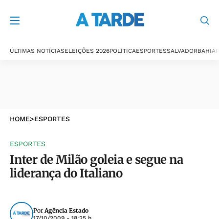
ÚLTIMAS NOTÍCIAS
ELEIÇÕES 2026
POLÍTICA
ESPORTES
SALVADOR
BAHIA
P
HOME
>
ESPORTES
ESPORTES
Inter de Milão goleia e segue na
liderança do Italiano
Por
Agência Estado
17/10/2009 - 18:25 h