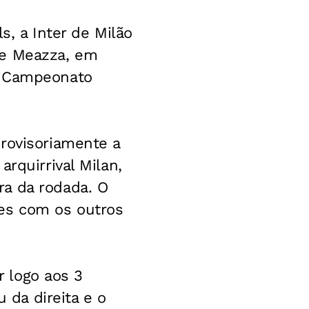
s, a Inter de Milão
pe Meazza, em
o Campeonato
rovisoriamente a
rquirrival Milan,
ra da rodada. O
ões com os outros
r logo aos 3
u da direita e o