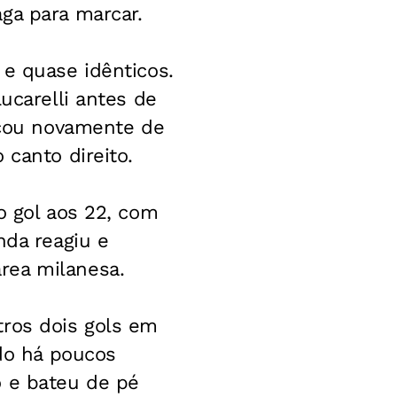
ga para marcar.
 e quase idênticos.
ucarelli antes de
iscou novamente de
 canto direito.
o gol aos 22, com
nda reagiu e
rea milanesa.
tros dois gols em
ado há poucos
o e bateu de pé