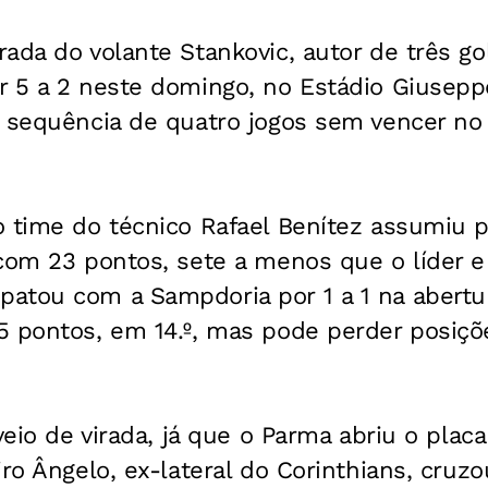
ada do volante Stankovic, autor de três gol
r 5 a 2 neste domingo, no Estádio Giusep
a sequência de quatro jogos sem vencer n
o time do técnico Rafael Benítez assumiu p
com 23 pontos, sete a menos que o líder e a
atou com a Sampdoria por 1 a 1 na abertu
5 pontos, em 14.º, mas pode perder posiç
veio de virada, já que o Parma abriu o placa
ro Ângelo, ex-lateral do Corinthians, cruzo