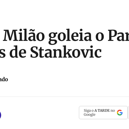
e Milão goleia o P
s de Stankovic
ado
Siga o
A TARDE
no
Google