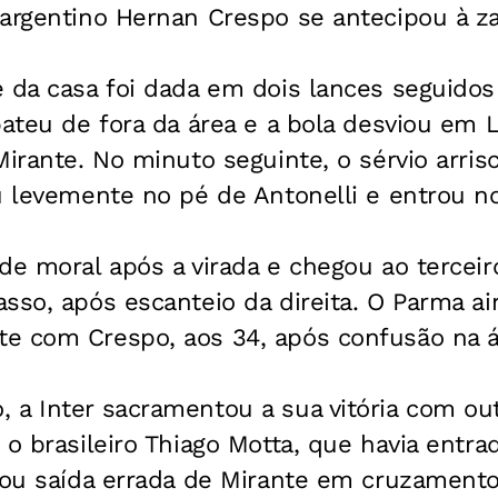
argentino Hernan Crespo se antecipou à za
 da casa foi dada em dois lances seguidos
bateu de fora da área e a bola desviou em L
Mirante. No minuto seguinte, o sérvio arr
u levemente no pé de Antonelli e entrou no
de moral após a virada e chegou ao terceir
sso, após escanteio da direita. O Parma ai
e com Crespo, aos 34, após confusão na á
 a Inter sacramentou a sua vitória com ou
 o brasileiro Thiago Motta, que havia entr
itou saída errada de Mirante em cruzament