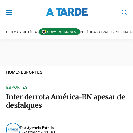
COPA DO MUNDO
ÚLTIMAS NOTÍCIAS
POLÍTICA
SALVADOR
POLÍCIA
BA
HOME
>
ESPORTES
ESPORTES
Inter derrota América-RN apesar de
desfalques
Por
Agencia Estado
14/07/2007 - 22:19 h