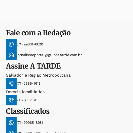
Fale com a Redação
(71) 99601-0020
jornalismoportal@grupoatarde.com.br
Assine
A TARDE
Salvador e Região Metropolitana
(71) 2886-1613
Demais localidades
71 2886-1613
Classificados
(71) 99965-8961