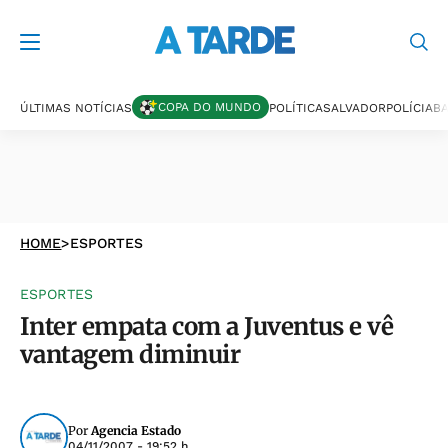
COPA DO MUNDO
ÚLTIMAS NOTÍCIAS
POLÍTICA
SALVADOR
POLÍCIA
BA
HOME
>
ESPORTES
ESPORTES
Inter empata com a Juventus e vê
vantagem diminuir
Por
Agencia Estado
04/11/2007 - 19:52 h