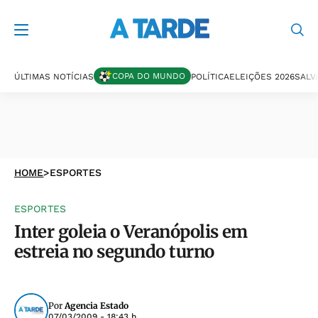
COPA DO MUNDO
ÚLTIMAS NOTÍCIAS
POLÍTICA
ELEIÇÕES 2026
SALV
HOME
>
ESPORTES
ESPORTES
Inter goleia o Veranópolis em
estreia no segundo turno
Por
Agencia Estado
07/03/2009 - 18:43 h