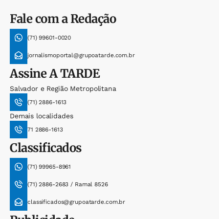
Fale com a Redação
(71) 99601-0020
jornalismoportal@grupoatarde.com.br
Assine
A TARDE
Salvador e Região Metropolitana
(71) 2886-1613
Demais localidades
71 2886-1613
Classificados
(71) 99965-8961
(71) 2886-2683 / Ramal 8526
classificados@grupoatarde.com.br