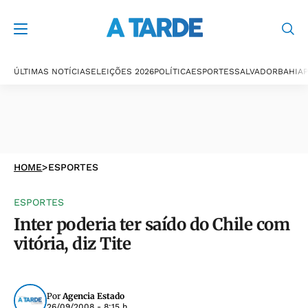
ÚLTIMAS NOTÍCIAS
ELEIÇÕES 2026
POLÍTICA
ESPORTES
SALVADOR
BAHIA
P
HOME
>
ESPORTES
ESPORTES
Inter poderia ter saído do Chile com
vitória, diz Tite
Por
Agencia Estado
26/09/2008 - 8:15 h