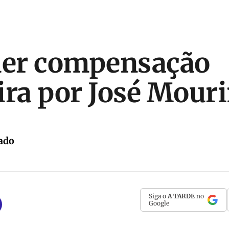
uer compensação
ira por José Mour
ado
Siga o
A TARDE
no
Google