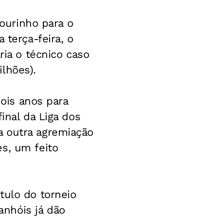
Mourinho para o
 terça-feira, o
ria o técnico caso
lhões).
dois anos para
inal da Liga dos
a outra agremiação
s, um feito
tulo do torneio
nhóis já dão