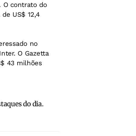
. O contrato do
 de US$ 12,4
teressado no
Inter. O
Gazetta
S$ 43 milhões
staques do dia.