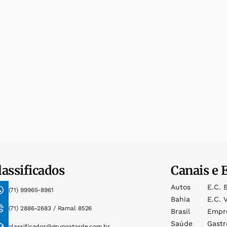
lassificados
Canais e 
Autos
E.c. 
(71) 99965-8961
Bahia
E.c. V
(71) 2886-2683 / Ramal 8526
Brasil
Empr
Saúde
Gast
classificados@grupoatarde.com.br