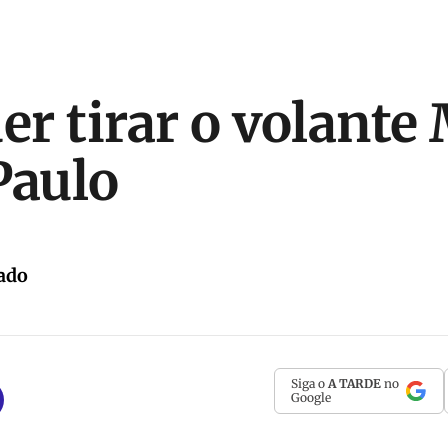
er tirar o volante
Paulo
ado
Siga o
A TARDE
no
Google