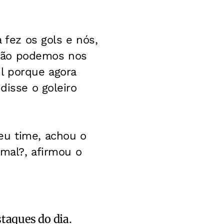
 fez os gols e nós,
 Não podemos nos
l porque agora
disse o goleiro
eu time, achou o
rmal?, afirmou o
staques do dia.