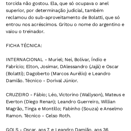
torcida não gostou. Ela, que só ocupava o anel
superior, por determinação judicial, também
reclamou do sub-aproveitamento de Bolatti, que só
entrou nos acréscimos. Gritou o nome do argentino e
vaiou o treinador.
FICHA TÉCNICA:
INTERNACIONAL - Muriel; Nei, Bolívar, Índio e
Fabrício; Elton, Josimar, DAlessandro (Jajá) e Oscar
(Bolatti); Dagoberto (Marcos Aurélio) e Leandro
Damião. Técnico - Dorival Júnior.
CRUZEIRO - Fábio; Léo, Victorino (Wallyson), Mateus e
Everton (Diego Renan); Leandro Guerreiro, Willian
Magrão, Tinga e Montillo; Fabinho (Souza) e Anselmo
Ramon. Técnico - Celso Roth.
GOLS - Oscar, aos 7, e Leandro Damião, aos 36