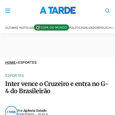
COPA DO MUNDO
ÚLTIMAS NOTÍCIAS
POLÍTICA
SALVADOR
POLÍCIA
BA
HOME
>
ESPORTES
ESPORTES
Inter vence o Cruzeiro e entra no G-
4 do Brasileirão
Por
Agência Estado
07/07/2012 - 21:15 h