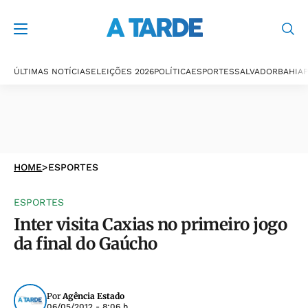
ÚLTIMAS NOTÍCIAS
ELEIÇÕES 2026
POLÍTICA
ESPORTES
SALVADOR
BAHIA
P
HOME
>
ESPORTES
ESPORTES
Inter visita Caxias no primeiro jogo
da final do Gaúcho
Por
Agência Estado
06/05/2012 - 8:06 h