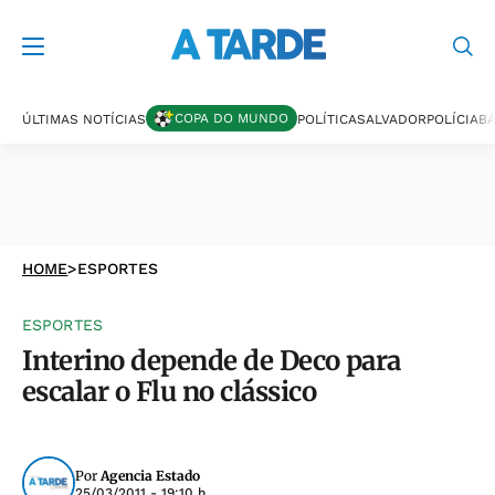
COPA DO MUNDO
ÚLTIMAS NOTÍCIAS
POLÍTICA
SALVADOR
POLÍCIA
BA
HOME
>
ESPORTES
ESPORTES
Interino depende de Deco para
escalar o Flu no clássico
Por
Agencia Estado
25/03/2011 - 19:10 h