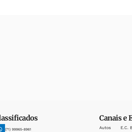
lassificados
Canais e 
Autos
E.c. 
(71) 99965-8961