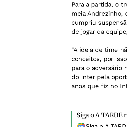
Para a partida, o 
meia Andrezinho, 
cumpriu suspensão
de jogar da equip
"A ideia de time n
conceitos, por is
para o adversário 
do Inter pela opor
anos que fiz no In
Siga o A TARDE 
Siga o A TARD