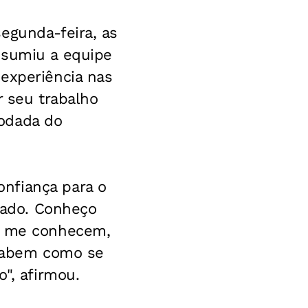
egunda-feira, as
ssumiu a equipe
experiência nas
r seu trabalho
rodada do
nfiança para o
ltado. Conheço
já me conhecem,
 sabem como se
", afirmou.