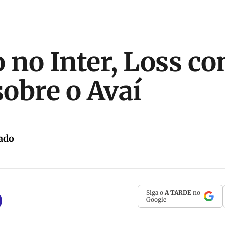
o no Inter, Loss c
sobre o Avaí
ado
Siga o
A TARDE
no
Google