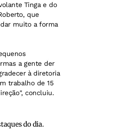
volante Tinga e do
Roberto, que
dar muito a forma
pequenos
armas a gente der
radecer à diretoria
um trabalho de 15
reção", concluiu.
staques do dia.