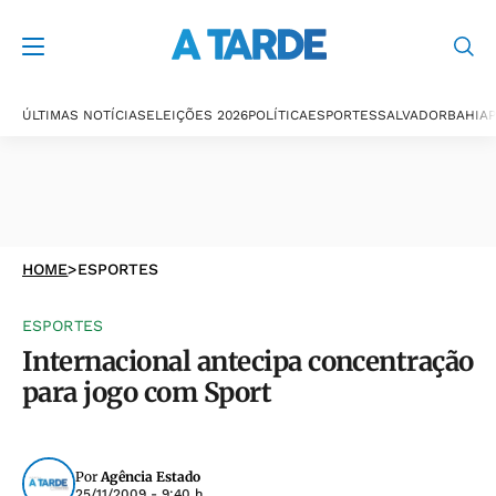
ÚLTIMAS NOTÍCIAS
ELEIÇÕES 2026
POLÍTICA
ESPORTES
SALVADOR
BAHIA
P
HOME
>
ESPORTES
ESPORTES
Internacional antecipa concentração
para jogo com Sport
Por
Agência Estado
25/11/2009 - 9:40 h