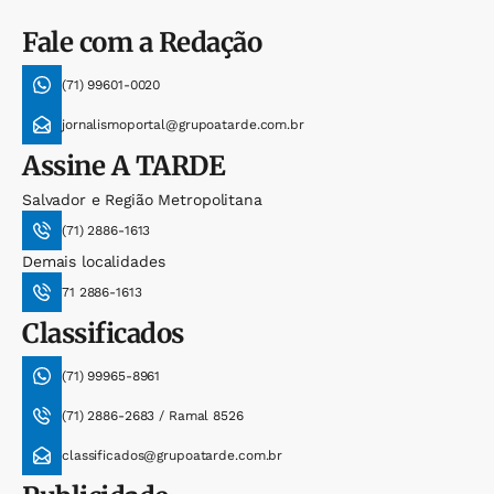
Fale com a Redação
(71) 99601-0020
jornalismoportal@grupoatarde.com.br
Assine
A TARDE
Salvador e Região Metropolitana
(71) 2886-1613
Demais localidades
71 2886-1613
Classificados
(71) 99965-8961
(71) 2886-2683 / Ramal 8526
classificados@grupoatarde.com.br