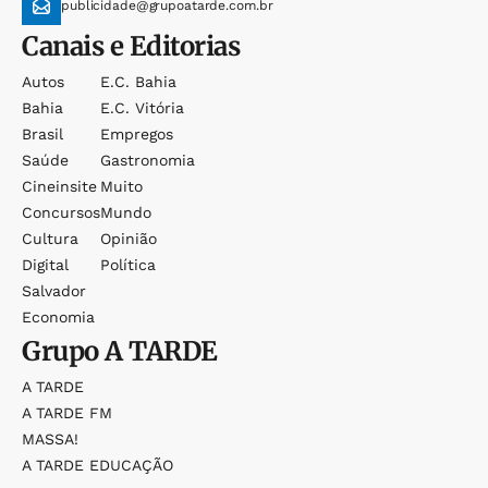
publicidade@grupoatarde.com.br
Canais e Editorias
Autos
E.c. Bahia
Bahia
E.c. Vitória
Brasil
Empregos
Saúde
Gastronomia
Cineinsite
Muito
Concursos
Mundo
Cultura
Opinião
Digital
Política
Salvador
Economia
Grupo
A TARDE
A TARDE
A TARDE FM
MASSA!
A TARDE EDUCAÇÃO