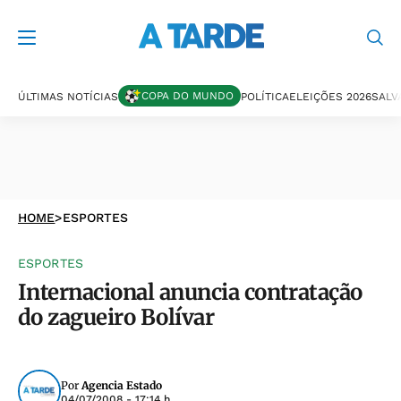
COPA DO MUNDO
ÚLTIMAS NOTÍCIAS
POLÍTICA
ELEIÇÕES 2026
SALV
HOME
>
ESPORTES
ESPORTES
Internacional anuncia contratação
do zagueiro Bolívar
Por
Agencia Estado
04/07/2008 - 17:14 h