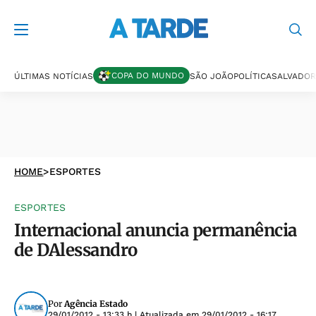
COPA DO MUNDO
ÚLTIMAS NOTÍCIAS
SÃO JOÃO
POLÍTICA
SALVADOR
HOME
>
ESPORTES
ESPORTES
Internacional anuncia permanência
de DAlessandro
Por
Agência Estado
29/01/2012 - 13:33 h
| Atualizada em
29/01/2012 - 16:17