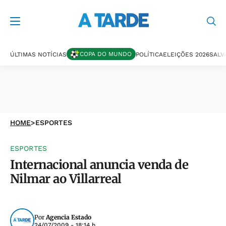
COPA DO MUNDO
ÚLTIMAS NOTÍCIAS
POLÍTICA
ELEIÇÕES 2026
SALV
HOME
>
ESPORTES
ESPORTES
Internacional anuncia venda de
Nilmar ao Villarreal
Por
Agencia Estado
24/07/2009 - 18:14 h