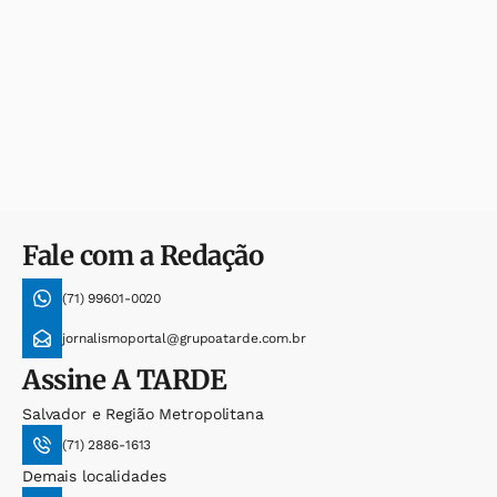
Fale com a Redação
(71) 99601-0020
jornalismoportal@grupoatarde.com.br
Assine
A TARDE
Salvador e Região Metropolitana
(71) 2886-1613
Demais localidades