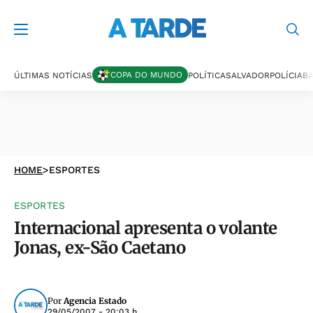
COPA DO MUNDO
ÚLTIMAS NOTÍCIAS
POLÍTICA
SALVADOR
POLÍCIA
BA
HOME
>
ESPORTES
ESPORTES
Internacional apresenta o volante
Jonas, ex-São Caetano
Por
Agencia Estado
29/05/2007 - 20:03 h