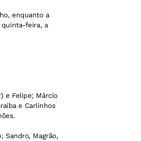
nho, enquanto a
 quinta-feira, a
) e Felipe; Márcio
raíba e Carlinhos
mões.
ro; Sandro, Magrão,