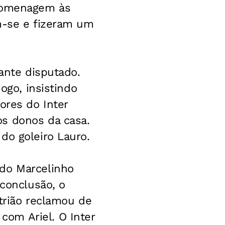
 homenagem às
am-se e fizeram um
tante disputado.
ogo, insistindo
ores do Inter
os donos da casa.
do goleiro Lauro.
ndo Marcelinho
 conclusão, o
trião reclamou de
om Ariel. O Inter