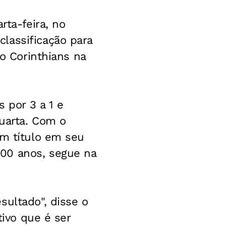
rta-feira, no
lassificação para
 o Corinthians na
s por 3 a 1 e
uarta. Com o
um título em seu
00 anos, segue na
sultado", disse o
tivo que é ser