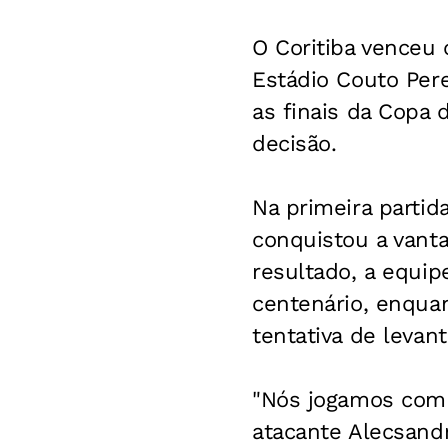
O Coritiba venceu o
Estádio Couto Per
as finais da Copa 
decisão.
Na primeira partid
conquistou a vant
resultado, a equip
centenário, enqua
tentativa de leva
"Nós jogamos com o
atacante Alecsandro