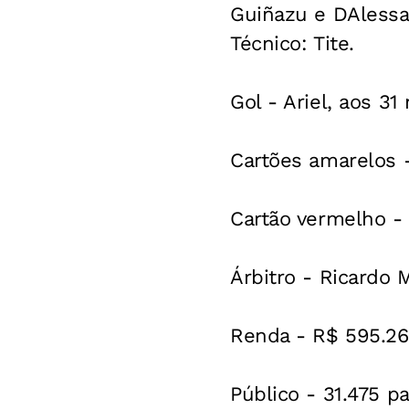
Guiñazu e DAlessan
Técnico: Tite.
Gol - Ariel, aos 3
Cartões amarelos - 
Cartão vermelho - B
Árbitro - Ricardo 
Renda - R$ 595.26
Público - 31.475 p