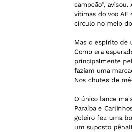
campeão", avisou.
vítimas do voo AF
círculo no meio d
Mas o espírito de 
Como era esperado,
principalmente pel
faziam uma marcaç
Nos chutes de médi
O único lance mai
Paraíba e Carlinho
goleiro fez uma bo
um suposto pênalt