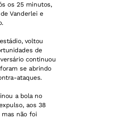
s os 25 minutos,
 de Vanderlei e
o.
estádio, voltou
ortunidades de
dversário continuou
 foram se abrindo
ontra-ataques.
minou a bola no
expulso, aos 38
 mas não foi