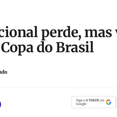
cional perde, mas 
 Copa do Brasil
ado
Siga o
A TARDE
no
Google