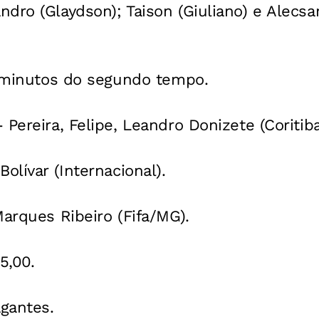
dro (Glaydson); Taison (Giuliano) e Alecsan
1 minutos do segundo tempo.
Pereira, Felipe, Leandro Donizete (Coritiba
olívar (Internacional).
Marques Ribeiro (Fifa/MG).
5,00.
agantes.