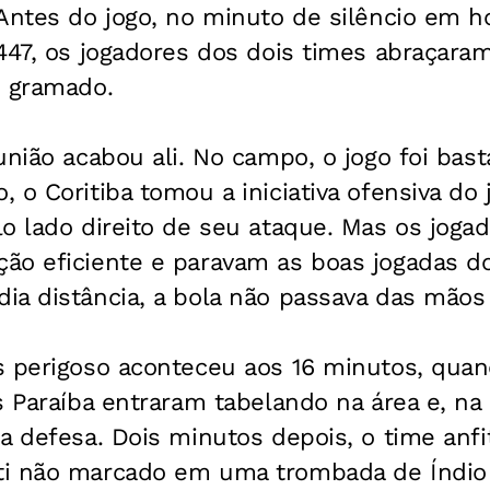
 Antes do jogo, no minuto de silêncio em
 447, os jogadores dos dois times abraçar
o gramado.
união acabou ali. No campo, o jogo foi bas
 o Coritiba tomou a iniciativa ofensiva do j
o lado direito de seu ataque. Mas os jogad
ão eficiente e paravam as boas jogadas d
a distância, a bola não passava das mãos 
s perigoso aconteceu aos 16 minutos, qua
s Paraíba entraram tabelando na área e, na
a defesa. Dois minutos depois, o time anfi
i não marcado em uma trombada de Índio c