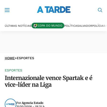
COPA DO MUNDO
ÚLTIMAS NOTÍCIAS
POLÍTICA
SALVADOR
POLÍCIA
BA
HOME
>
ESPORTES
ESPORTES
Internazionale vence Spartak e é
vice-líder na Liga
Por
Agencia Estado
31/10/2006 - 19:31 h