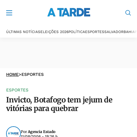
ÚLTIMAS NOTÍCIAS
ELEIÇÕES 2026
POLÍTICA
ESPORTES
SALVADOR
BAHIA
P
HOME
>
ESPORTES
ESPORTES
Invicto, Botafogo tem jejum de
vitórias para quebrar
Por
Agencia Estado
11/08/2006 - 19:26 h