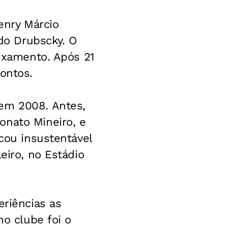
enry Márcio
rdo Drubscky. O
aixamento. Após 21
ontos.
 em 2008. Antes,
onato Mineiro, e
icou insustentável
eiro, no Estádio
eriências as
mo clube foi o