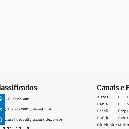
lassificados
Canais e 
Autos
E.c. 
(71) 99965-8961
Bahia
E.c. V
(71) 2886-2683 / Ramal 8526
Brasil
Empr
Saúde
Gast
classificados@grupoatarde.com.br
Cineinsite
Muit