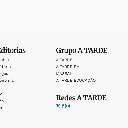
Editorias
Grupo
A TARDE
Bahia
A TARDE
itória
A TARDE FM
egos
MASSA!
ronomia
A TARDE EDUCAÇÃO
o
o
Redes
A TARDE
ão
ca