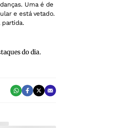
udanças. Uma é de
lar e está vetado.
partida.
staques do dia.