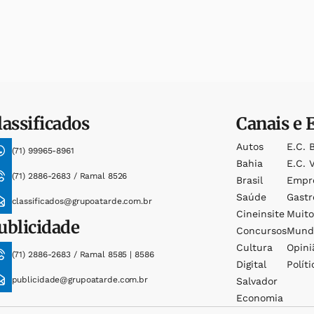
lassificados
Canais e 
Autos
E.c. 
(71) 99965-8961
Bahia
E.c. V
(71) 2886-2683 / Ramal 8526
Brasil
Empr
Saúde
Gast
classificados@grupoatarde.com.br
Cineinsite
Muit
ublicidade
Concursos
Mund
Cultura
Opini
(71) 2886-2683 / Ramal 8585 | 8586
Digital
Políti
publicidade@grupoatarde.com.br
Salvador
Economia