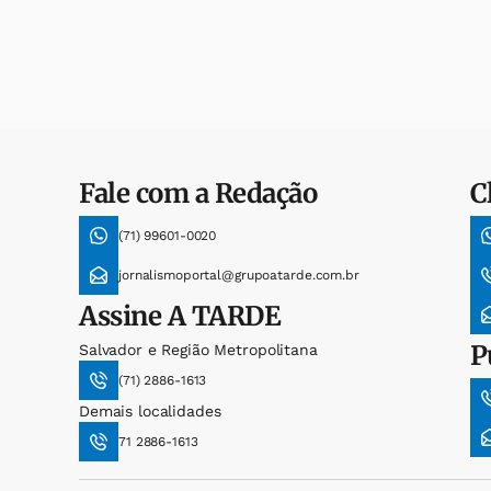
Fale com a Redação
C
(71) 99601-0020
jornalismoportal@grupoatarde.com.br
Assine
A TARDE
P
Salvador e Região Metropolitana
(71) 2886-1613
Demais localidades
71 2886-1613