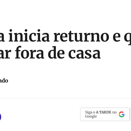
 inicia returno e 
r fora de casa
ado
Siga o
A TARDE
no
Google