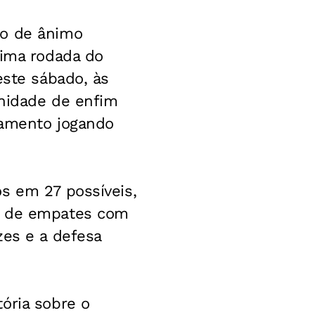
ro de ânimo
tima rodada do
este sábado, às
unidade de enfim
itamento jogando
s em 27 possíveis,
am de empates com
zes e a defesa
ória sobre o