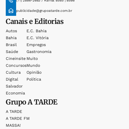
(71) 2886-2683 / Ramal 8585 | 8586
publicidade@grupoatarde.com.br
Canais e Editorias
Autos
E.c. Bahia
Bahia
E.c. Vitória
Brasil
Empregos
Saúde
Gastronomia
Cineinsite
Muito
Concursos
Mundo
Cultura
Opinião
Digital
Política
Salvador
Economia
Grupo
A TARDE
A TARDE
A TARDE FM
MASSA!