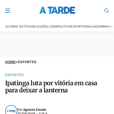
ÚLTIMAS NOTÍCIAS
ELEIÇÕES 2026
POLÍTICA
ESPORTES
SALVADOR
BAHIA
P
HOME
>
ESPORTES
ESPORTES
Ipatinga luta por vitória em casa
para deixar a lanterna
Por
Agencia Estado
20/08/2008 - 7:16 h