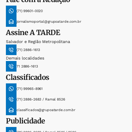
(71) 99601-0020
jornalismoportal@grupoatarde.com.br
Assine
A TARDE
Salvador e Região Metropolitana
(71) 2886-1613
Demais localidades
71 2886-1613
Classificados
(71) 99965-8961
(71) 2886-2683 / Ramal 8526
classificados@grupoatarde.com.br
Publicidade