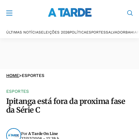
ÚLTIMAS NOTÍCIAS
ELEIÇÕES 2026
POLÍTICA
ESPORTES
SALVADOR
BAHIA
P
HOME
>
ESPORTES
ESPORTES
Ipitanga está fora da proxima fase
da Série C
Por
A Tarde On Line
27/07/2006 - 12:39 h