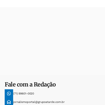
Fale com a Redação
(71) 99601-0020
jornalismoportal@grupoatarde.com.br