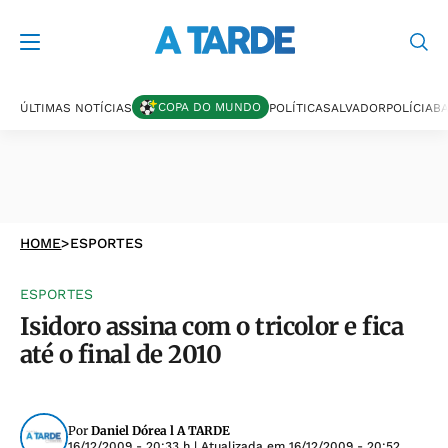
COPA DO MUNDO
ÚLTIMAS NOTÍCIAS
POLÍTICA
SALVADOR
POLÍCIA
BA
HOME
>
ESPORTES
ESPORTES
Isidoro assina com o tricolor e fica
até o final de 2010
Por
Daniel Dórea l A TARDE
16/12/2009 - 20:33 h
| Atualizada em
16/12/2009 - 20:52