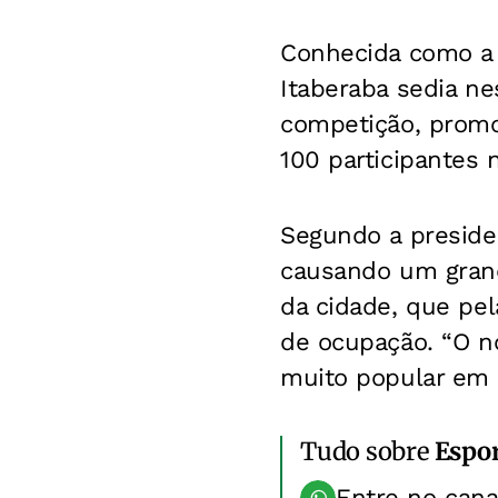
Conhecida como a C
Itaberaba sedia ne
competição, promo
100 participantes 
Segundo a presiden
causando um grand
da cidade, que pe
de ocupação. “O no
muito popular em q
Tudo sobre
Espo
Entre no can