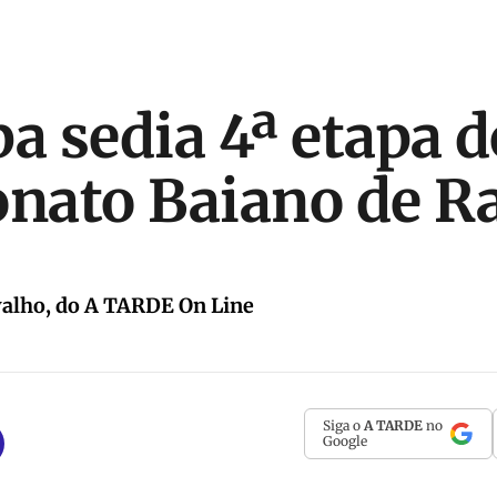
ba sedia 4ª etapa d
ato Baiano de Ra
valho, do A TARDE On Line
Siga o
A TARDE
no
Google