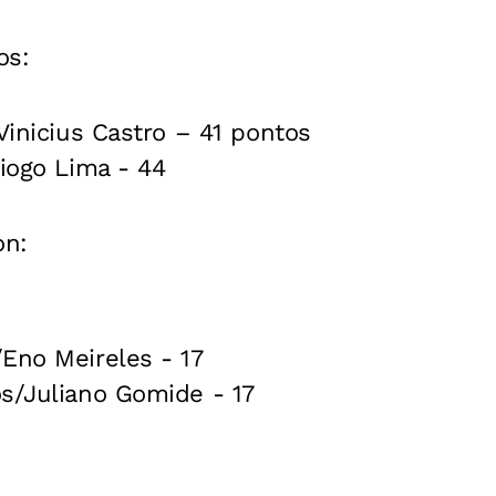
os:
/Vinicius Castro – 41 pontos
Diogo Lima - 44
on:
Eno Meireles - 17
os/Juliano Gomide - 17