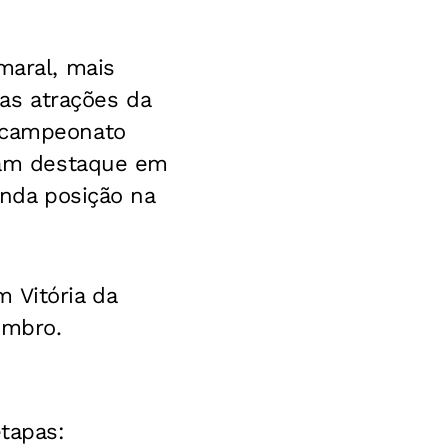
maral, mais
as atrações da
o campeonato
oram destaque em
unda posição na
 Vitória da
embro.
etapas: