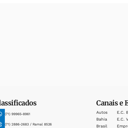
lassificados
Canais e 
Autos
E.c. 
(71) 99965-8961
Bahia
E.c. V
(71) 2886-2683 / Ramal 8526
Brasil
Empr