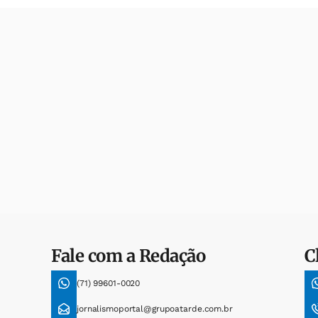
Fale com a Redação
C
(71) 99601-0020
jornalismoportal@grupoatarde.com.br