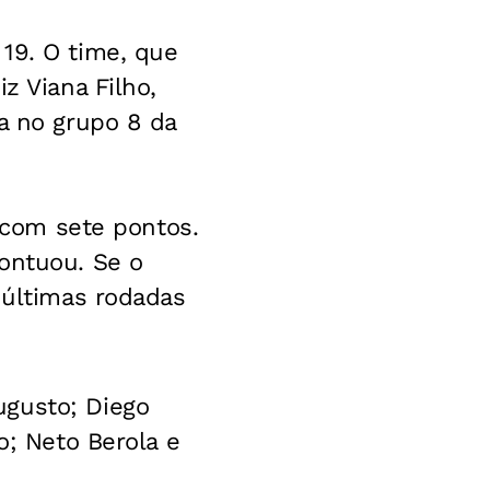
19. O time, que
z Viana Filho,
a no grupo 8 da
m com sete pontos.
ontuou. Se o
 últimas rodadas
ugusto; Diego
o; Neto Berola e