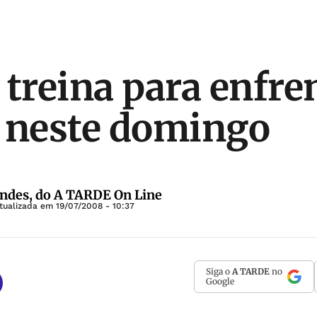
 treina para enfre
 neste domingo
ndes, do A TARDE On Line
tualizada em
19/07/2008 - 10:37
Siga o
A TARDE
no
Google