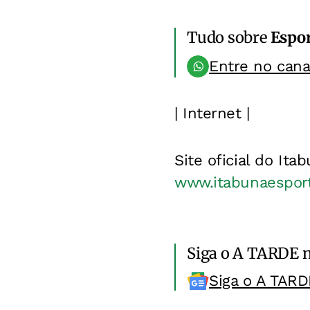
Tudo sobre
Espo
Entre no can
| Internet |
Site oficial do Ita
www.itabunaespor
Siga o A TARDE 
Siga o A TARD