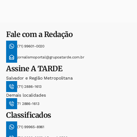
Fale com a Redação
(71) 99601-0020
jornalismoportal@grupoatarde.com.br
Assine
A TARDE
Salvador e Região Metropolitana
(71) 2886-1613
Demais localidades
71 2886-1613
Classificados
(71) 99965-8961