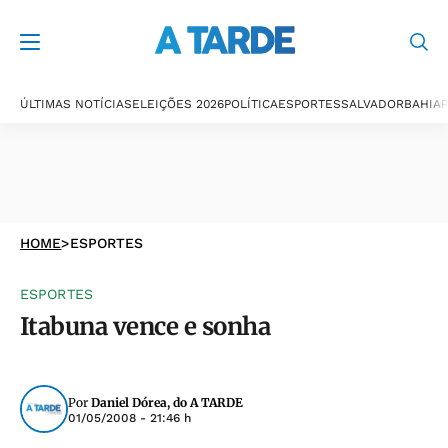
ÚLTIMAS NOTÍCIAS
ELEIÇÕES 2026
POLÍTICA
ESPORTES
SALVADOR
BAHIA
P
HOME
>
ESPORTES
ESPORTES
Itabuna vence e sonha
Por
Daniel Dórea, do A TARDE
01/05/2008 - 21:46 h