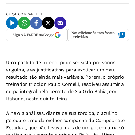
OUÇA
COMPARTILHE
Nos adicione às suas
fontes
Siga o
A TARDE
no Google
preferidas
Uma partida de futebol pode ser vista por vários
ângulos, e as justificativas para explicar um mau
resultado são ainda mais variáveis. Porém, o próprio
treinador tricolor, Paulo Comelli, resolveu assumir a
culpa integral pela derrota de 3 a 0 do Bahia, em
Itabuna, nesta quinta-feira.
Alheio a análises, diante de sua torcida, o azulino
goleou o time de melhor campanha do Campeonato
Estadual, que não levava mais de um gol em uma só
partida até a derrota sofrida no Ba-Vi do último