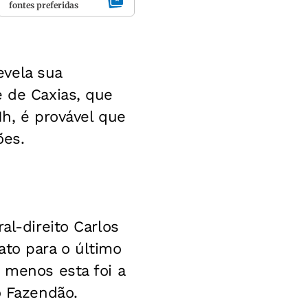
fontes preferidas
evela sua
e de Caxias, que
1h, é provável que
ões.
al-direito Carlos
ato para o último
 menos esta foi a
o Fazendão.