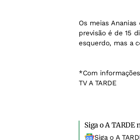
Os meias Ananias 
previsão é de 15 d
esquerdo, mas a co
*Com informações 
TV A TARDE
Siga o A TARDE 
Siga o A TARD