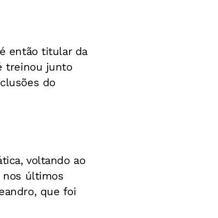
é então titular da
é treinou junto
nclusões do
tica, voltando ao
o nos últimos
eandro, que foi