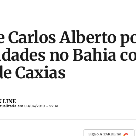
 e Carlos Alberto 
idades no Bahia co
e Caxias
 LINE
Atualizada em
03/06/2010 - 22:41
Siga o
A TARDE
no