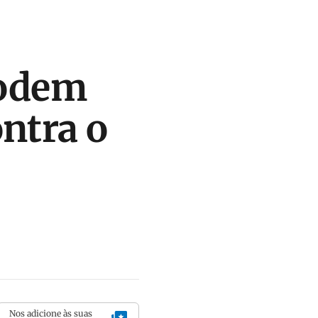
podem
ntra o
Nos adicione às suas