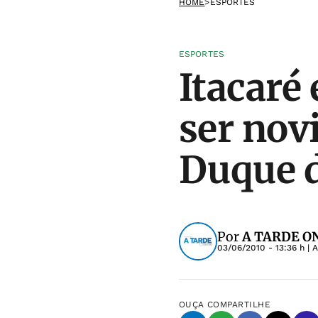
HOME
>
ESPORTES
ESPORTES
Itacaré
ser nov
Duque d
Por
A TARDE ON
03/06/2010 - 13:36 h
| 
OUÇA
COMPARTILHE