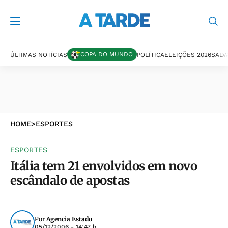
COPA DO MUNDO
ÚLTIMAS NOTÍCIAS
POLÍTICA
ELEIÇÕES 2026
SALV
HOME
>
ESPORTES
ESPORTES
Itália tem 21 envolvidos em novo
escândalo de apostas
Por
Agencia Estado
05/12/2006 - 14:47 h