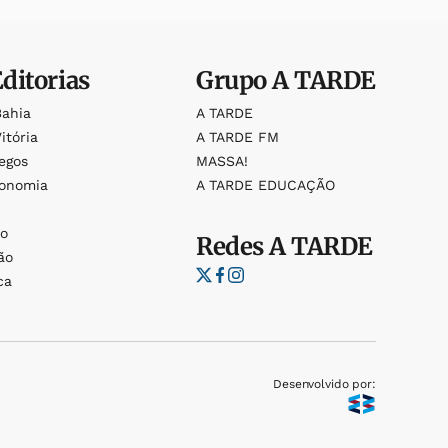
Editorias
Grupo
A TARDE
Bahia
A TARDE
itória
A TARDE FM
egos
MASSA!
ronomia
A TARDE EDUCAÇÃO
o
o
Redes
A TARDE
ão
ca
Desenvolvido por: