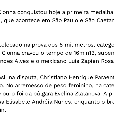
 Cionna conquistou hoje a primeira medalha
, que acontece em São Paulo e São Caetan
 colocado na prova dos 5 mil metros, categor
. Cionna cravou o tempo de 16min13, supe
ndes Alves e o mexicano Luis Zapien Rosa
asil na disputa, Christiano Henrique Paraen
o. No arremesso de peso feminino, na categ
O ouro foi da búlgara Evelina Zlatanova. A p
a Elisabete Andréia Nunes, enquanto o bro
in.