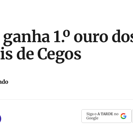
o ganha 1.º ouro do
s de Cegos
ado
Siga o
A TARDE
no
Google