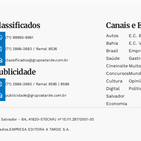
lassificados
Canais e 
Autos
E.c. 
(71) 99965-8961
Bahia
E.c. V
(71) 2886-2683 / Ramal 8526
Brasil
Empr
Saúde
Gast
classificados@grupoatarde.com.br
Cineinsite
Muit
ublicidade
Concursos
Mund
Cultura
Opini
(71) 2886-2683 / Ramal 8585 | 8586
Digital
Políti
publicidade@grupoatarde.com.br
Salvador
Economia
, Salvador - BA, 41820-570
CNPJ nº 15.111.297/0001-30
ados.
EMPRESA EDITORA A TARDE S.A.