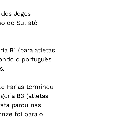
 dos Jogos
o do Sul até
ia B1 (para atletas
rando o português
s.
te Farias terminou
oria B3 (atletas
rata parou nas
nze foi para o