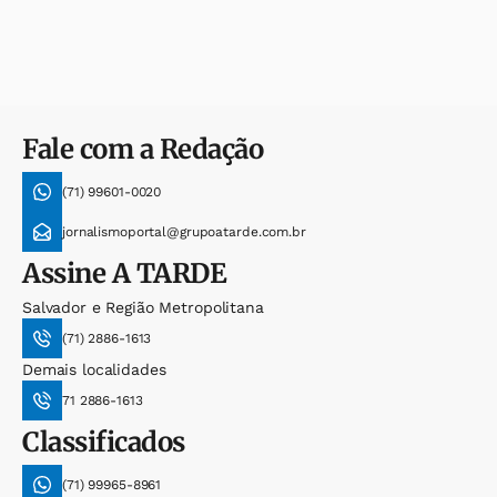
Fale com a Redação
(71) 99601-0020
jornalismoportal@grupoatarde.com.br
Assine
A TARDE
Salvador e Região Metropolitana
(71) 2886-1613
Demais localidades
71 2886-1613
Classificados
(71) 99965-8961