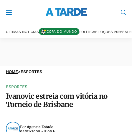
COPA DO MUNDO
ÚLTIMAS NOTÍCIAS
POLÍTICA
ELEIÇÕES 2026
SALV
HOME
>
ESPORTES
ESPORTES
Ivanovic estreia com vitória no
Torneio de Brisbane
Por
Agencia Estado
05/01/2009 - 9:05 h