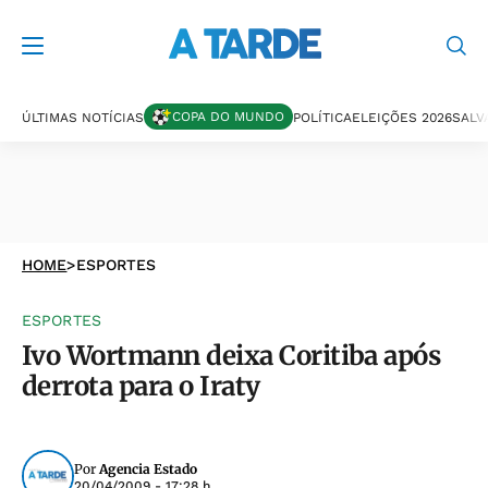
COPA DO MUNDO
ÚLTIMAS NOTÍCIAS
POLÍTICA
ELEIÇÕES 2026
SALV
HOME
>
ESPORTES
ESPORTES
Ivo Wortmann deixa Coritiba após
derrota para o Iraty
Por
Agencia Estado
20/04/2009 - 17:28 h