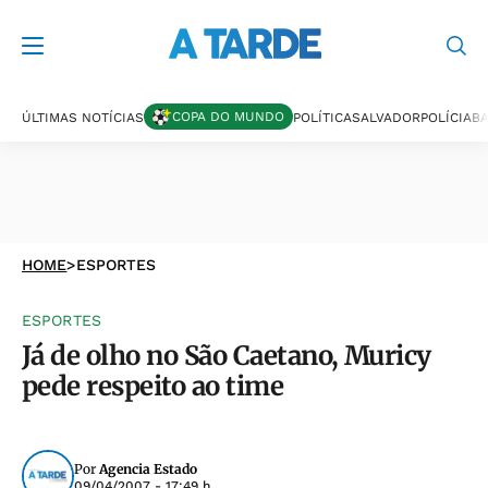
COPA DO MUNDO
ÚLTIMAS NOTÍCIAS
POLÍTICA
SALVADOR
POLÍCIA
BA
HOME
>
ESPORTES
ESPORTES
Já de olho no São Caetano, Muricy
pede respeito ao time
Por
Agencia Estado
09/04/2007 - 17:49 h