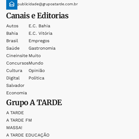
publicidade@grupoatarde.com.br
Canais e Editorias
Autos
E.c. Bahia
Bahia
E.c. Vitória
Brasil
Empregos
Saúde
Gastronomia
Cineinsite
Muito
Concursos
Mundo
Cultura
Opinião
Digital
Política
Salvador
Economia
Grupo
A TARDE
A TARDE
A TARDE FM
MASSA!
A TARDE EDUCAÇÃO