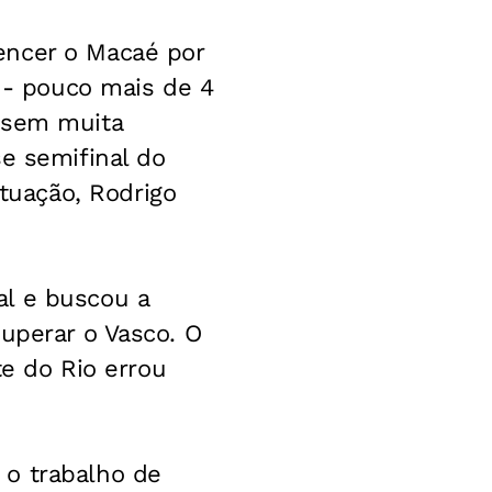
encer o Macaé por
o - pouco mais de 4
u sem muita
se semifinal do
uação, Rodrigo
al e buscou a
superar o Vasco. O
te do Rio errou
 o trabalho de