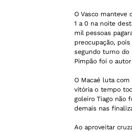
O Vasco manteve o
1 a 0 na noite des
mil pessoas pagar
preocupação, pois 
segundo turno do 
Pimpão foi o autor
O Macaé luta com 
vitória o tempo to
goleiro Tiago não 
demais nas finaliz
Ao aproveitar cru