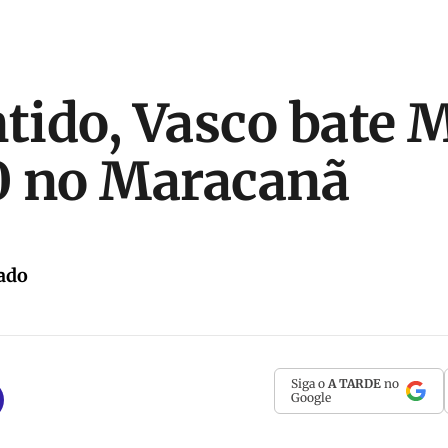
ntido, Vasco bate 
 0 no Maracanã
ado
Siga o
A TARDE
no
Google