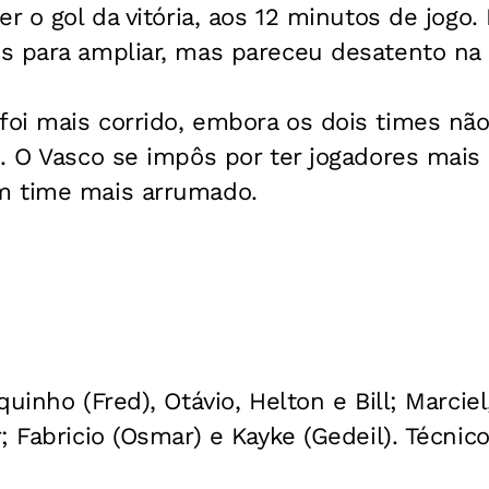
r o gol da vitória, aos 12 minutos de jogo.
s para ampliar, mas pareceu desatento na h
oi mais corrido, embora os dois times nã
. O Vasco se impôs por ter jogadores mais 
m time mais arrumado.
quinho (Fred), Otávio, Helton e Bill; Marci
; Fabricio (Osmar) e Kayke (Gedeil). Técnic