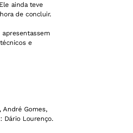
 Ele ainda teve
ora de concluir.
o apresentassem
técnicos e
el, André Gomes,
o: Dário Lourenço.