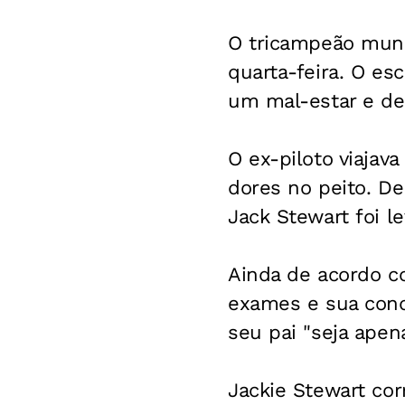
O tricampeão mundi
quarta-feira. O es
um mal-estar e d
O ex-piloto viaja
dores no peito. D
Jack Stewart foi le
Ainda de acordo c
exames e sua condi
seu pai "seja apen
Jackie Stewart cor