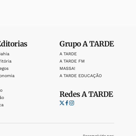
Editorias
Grupo
A TARDE
Bahia
A TARDE
itória
A TARDE FM
egos
MASSA!
ronomia
A TARDE EDUCAÇÃO
o
o
Redes
A TARDE
ão
ca
Desenvolvido por: