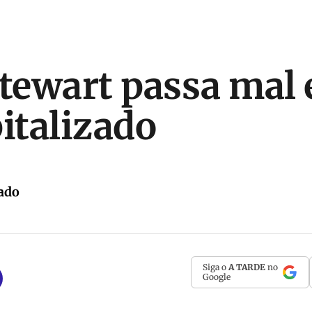
Stewart passa mal
pitalizado
ado
Siga o
A TARDE
no
Google