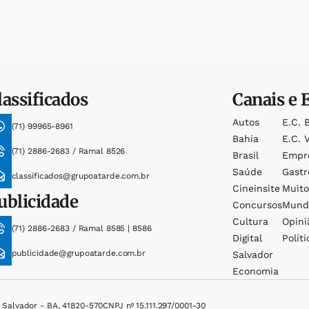
lassificados
Canais e 
Autos
E.c. 
(71) 99965-8961
Bahia
E.c. V
(71) 2886-2683 / Ramal 8526
Brasil
Empr
Saúde
Gast
classificados@grupoatarde.com.br
Cineinsite
Muit
ublicidade
Concursos
Mund
Cultura
Opini
(71) 2886-2683 / Ramal 8585 | 8586
Digital
Políti
publicidade@grupoatarde.com.br
Salvador
Economia
, Salvador - BA, 41820-570
CNPJ nº 15.111.297/0001-30