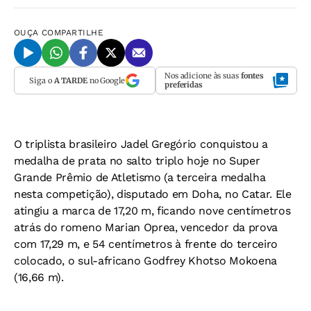
OUÇA
COMPARTILHE
Nos adicione às suas
fontes
Siga o
A TARDE
no Google
preferidas
O triplista brasileiro Jadel Gregório conquistou a
medalha de prata no salto triplo hoje no Super
Grande Prêmio de Atletismo (a terceira medalha
nesta competição), disputado em Doha, no Catar. Ele
atingiu a marca de 17,20 m, ficando nove centímetros
atrás do romeno Marian Oprea, vencedor da prova
com 17,29 m, e 54 centímetros à frente do terceiro
colocado, o sul-africano Godfrey Khotso Mokoena
(16,66 m).