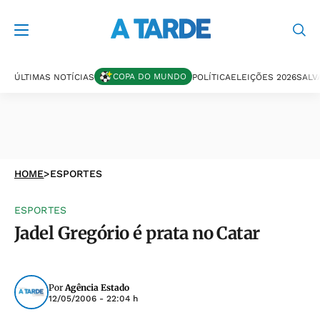
COPA DO MUNDO
ÚLTIMAS NOTÍCIAS
POLÍTICA
ELEIÇÕES 2026
SALV
HOME
>
ESPORTES
ESPORTES
Jadel Gregório é prata no Catar
Por
Agência Estado
12/05/2006 - 22:04 h