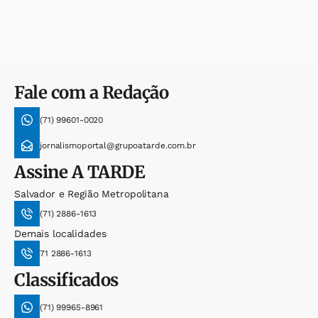
Fale com a Redação
(71) 99601-0020
jornalismoportal@grupoatarde.com.br
Assine
A TARDE
Salvador e Região Metropolitana
(71) 2886-1613
Demais localidades
71 2886-1613
Classificados
(71) 99965-8961