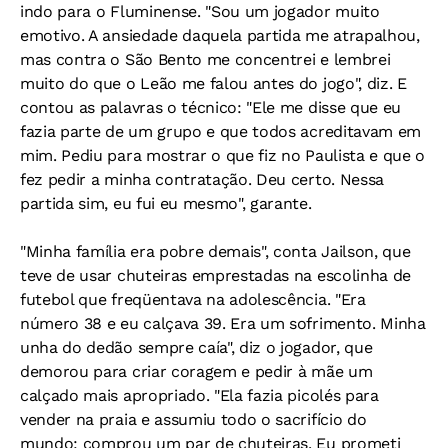
indo para o Fluminense. "Sou um jogador muito
emotivo. A ansiedade daquela partida me atrapalhou,
mas contra o São Bento me concentrei e lembrei
muito do que o Leão me falou antes do jogo", diz. E
contou as palavras o técnico: "Ele me disse que eu
fazia parte de um grupo e que todos acreditavam em
mim. Pediu para mostrar o que fiz no Paulista e que o
fez pedir a minha contratação. Deu certo. Nessa
partida sim, eu fui eu mesmo", garante.
"Minha família era pobre demais", conta Jailson, que
teve de usar chuteiras emprestadas na escolinha de
futebol que freqüentava na adolescência. "Era
número 38 e eu calçava 39. Era um sofrimento. Minha
unha do dedão sempre caía", diz o jogador, que
demorou para criar coragem e pedir à mãe um
calçado mais apropriado. "Ela fazia picolés para
vender na praia e assumiu todo o sacrifício do
mundo: comprou um par de chuteiras. Eu prometi