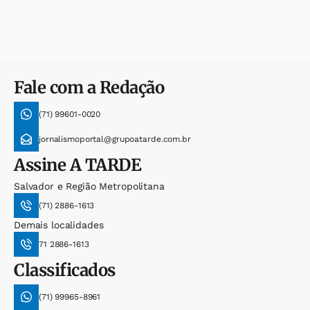
Fale com a Redação
(71) 99601-0020
jornalismoportal@grupoatarde.com.br
Assine
A TARDE
Salvador e Região Metropolitana
(71) 2886-1613
Demais localidades
71 2886-1613
Classificados
(71) 99965-8961