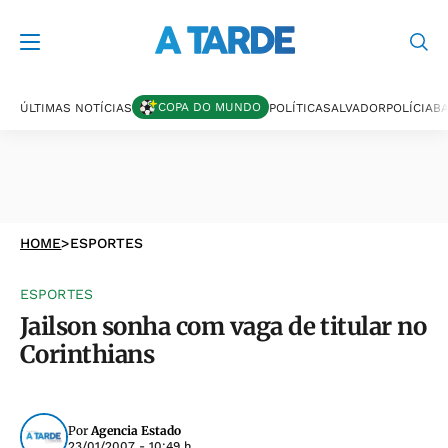
COPA DO MUNDO
ÚLTIMAS NOTÍCIAS
POLÍTICA
SALVADOR
POLÍCIA
BA
HOME
>
ESPORTES
ESPORTES
Jailson sonha com vaga de titular no
Corinthians
Por
Agencia Estado
23/01/2007 - 10:49 h